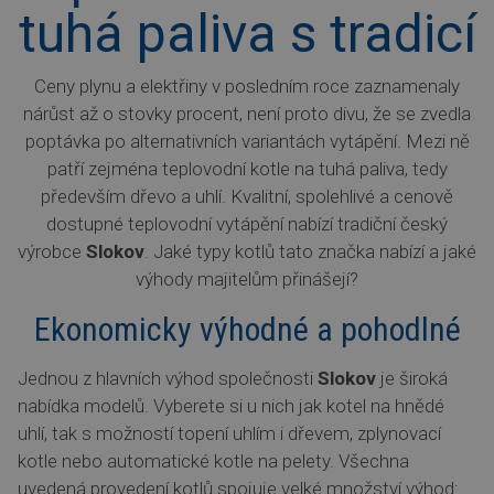
tuhá paliva s tradicí
Ceny plynu a elektřiny v posledním roce zaznamenaly
nárůst až o stovky procent, není proto divu, že se zvedla
poptávka po alternativních variantách vytápění. Mezi ně
patří zejména teplovodní kotle na tuhá paliva, tedy
především dřevo a uhlí. Kvalitní, spolehlivé a cenově
dostupné teplovodní vytápění nabízí tradiční český
výrobce
Slokov
. Jaké typy kotlů tato značka nabízí a jaké
výhody majitelům přinášejí?
Ekonomicky výhodné a pohodlné
Jednou z hlavních výhod společnosti
Slokov
je široká
nabídka modelů. Vyberete si u nich jak kotel na hnědé
uhlí, tak s možností topení uhlím i dřevem, zplynovací
kotle nebo automatické kotle na pelety. Všechna
uvedená provedení kotlů spojuje velké množství výhod: