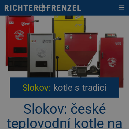
Skip
to
content
Slokov:
kotle s tradicí
Slokov: české
teplovodní kotle na