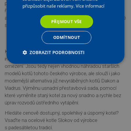
přikládat budete jednou za tři až pět dní. Topení můžete
přizpůsobit naše reklamy.
Více informací
řídit termostatem přímo z obývacího pokoje. Účinnost
automatických kotlů
SLOKOV
dosahuje až 90 % při nízké
PŘIJMOUT VŠE
spotřebě pelet i elektrické energie.
Snadná náhrada starších modelů
ODMÍTNOUT
Kotle
Slokov
splňují nejpřísnější emisní kritéria a jejich
ZOBRAZIT PODROBNOSTI
instalace i provoz mohou probíhat bez časového
omezení. Jsou tedy nejen vhodnou náhradou starších
modelů kotlů tohoto českého výrobce, ale slouží i jako
modernější alternativa již nevyráběných kotlů Dakon a
Viadrus. Výměnu usnadní přestavbová sada, pomocí
které vyměníte starý kotel za nový snadno a rychle bez
úprav rozvodů ústředního vytápění.
Hledáte cenově dostupný, spolehlivý a úsporný kotel?
Vsaďte na ocelové kotle Slokov od výrobce
s padesátiletou tradicí.