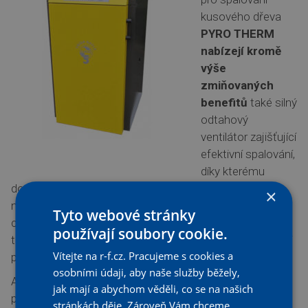
kusového dřeva
PYRO THERM
nabízejí kromě
výše
zmiňovaných
benefitů
také silný
odtahový
ventilátor zajišťující
efektivní spalování,
díky kterému
dosáhnete bezprašného provozu a kotelny bez
×
nepříjemného kouře. Ocelové kotle jsou vybaveny i
Tyto webové stránky
chladicí smyčkou proti přetopení a spalinovým
používají soubory cookie.
termostatem pro automatické vypnutí kotle po vyhoření
Vítejte na r-f.cz. Pracujeme s cookies a
paliva.
osobními údaji, aby naše služby běžely,
Automatické kotle
SLOKOV SL-A
přinášejí maximální
jak mají a abychom věděli, co se na našich
pohodlí – péče o topení vám zabere asi 10 minut denně,
stránkách děje. Zároveň Vám chceme