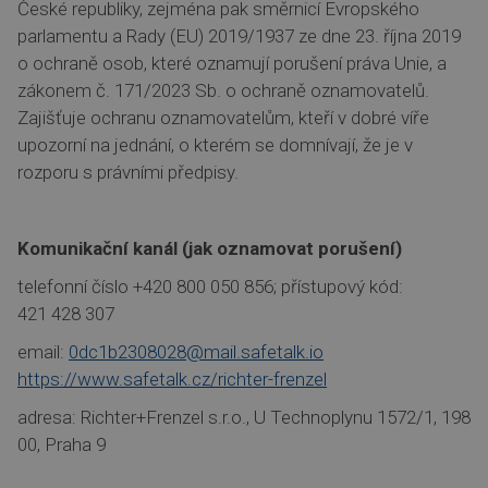
České republiky, zejména pak směrnicí Evropského
parlamentu a Rady (EU) 2019/1937 ze dne 23. října 2019
o ochraně osob, které oznamují porušení práva Unie, a
zákonem č. 171/2023 Sb. o ochraně oznamovatelů.
Zajišťuje ochranu oznamovatelům, kteří v dobré víře
upozorní na jednání, o kterém se domnívají, že je v
rozporu s právními předpisy.
Komunikační kanál (jak oznamovat porušení)
telefonní číslo +420 800 050 856; přístupový kód:
421 428 307
email:
0dc1b2308028@mail.safetalk.io
https://www.safetalk.cz/richter-frenzel
adresa: Richter+Frenzel s.r.o., U Technoplynu 1572/1, 198
00, Praha 9