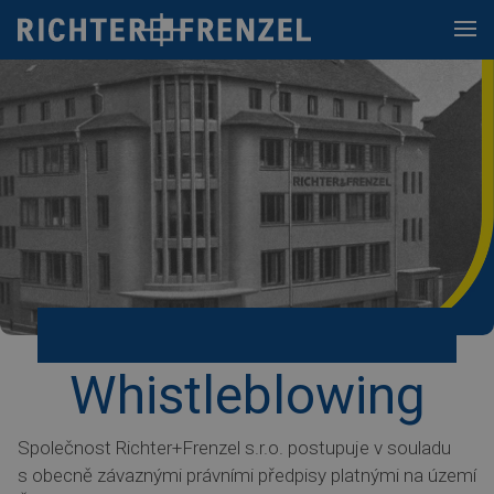
Skip
to
content
Whistleblowing
Společnost Richter+Frenzel s.r.o. postupuje v souladu
s obecně závaznými právními předpisy platnými na území