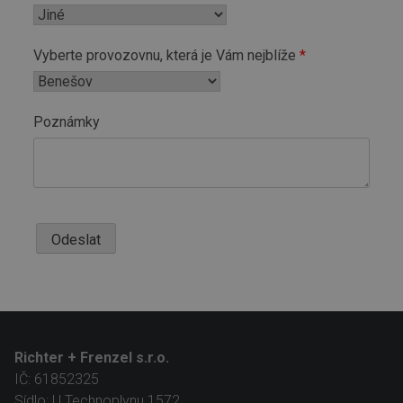
Vyberte provozovnu, která je Vám nejblíže
Poznámky
Odeslat
Richter + Frenzel s.r.o.
IČ: 61852325
Sídlo: U Technoplynu 1572