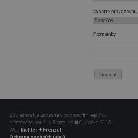
Vyberte provozovnu, 
Poznámky
Odeslat
Společnost je zapsaná v obchodním rejstříku
Městského soudu v Praze, oddíl C, vložka 31131
Web
Richter + Frenzel
Ochrana osobních údajů