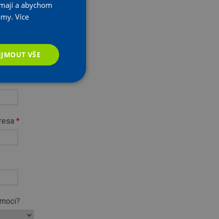
k mají a abychom
Stažení
lamy.
Více
Stažení
IJMOUT VŠE
Stažení
Stažení
Stažení
resa
omoci?