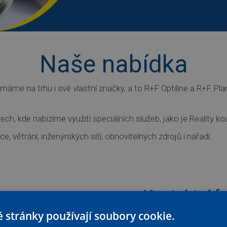
Naše nabídka
me na trhu i své vlastní značky, a to R+F Optiline a R+F Pl
h, kde nabízíme využití speciálních služeb, jako je Reality ko
e, větrání, inženýrských sítí, obnovitelných zdrojů i nářadí.
Kontaktní f
 stránky používají soubory cookie.
Více info