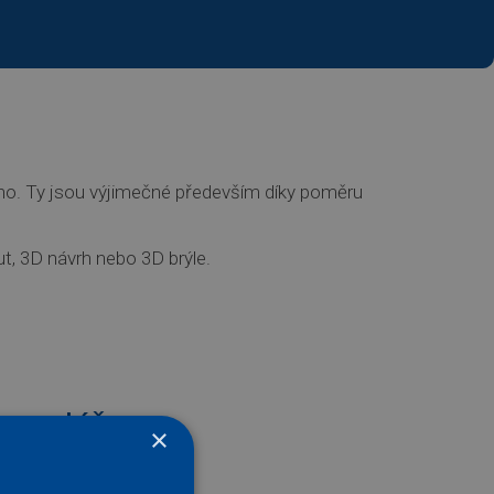
ano. Ty jsou výjimečné především díky poměru
ut, 3D návrh nebo 3D brýle.
ormulář
×
Stažení