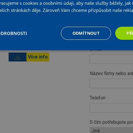
Jméno
. Pracujeme s cookies a osobními údaji, aby naše služby běžely, ja
Více info
 našich stránkách děje. Zároveň Vám chceme přizpůsobit naše rek
Více info
Příjmení
ODROBNOSTI
Více info
ODMÍTNOUT
PŘ
Více info
E-mail
Více info
Název firmy nebo ad
Telefon
S čím potřebujete p