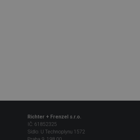
Richter + Frenzel s.r.o.
IČ: 61852325
Sídlo: U Technoplynu 1572
Praha 9, 198 00