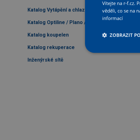
Vítejte na r-f.cz
Katalog Vytápění a chlazení
věděli, co se na
informací
Katalog Optiline / Plano / For
Katalog koupelen
ZOBRAZIT P
Katalog rekuperace
Inženýrské sítě