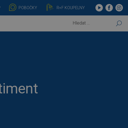
P
POBOČKY
R+F KOUPELNY
VYHLEDÁVÁNÍ
timent