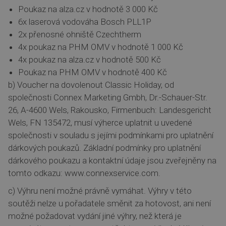
Poukaz na alza.cz v hodnotě 3 000 Kč
6x laserová vodováha Bosch PLL1P
2x přenosné ohniště Czechtherm
4x poukaz na PHM OMV v hodnotě 1 000 Kč
4x poukaz na alza.cz v hodnotě 500 Kč
Poukaz na PHM OMV v hodnotě 400 Kč
b) Voucher na dovolenout Classic Holiday, od
společnosti Connex Marketing Gmbh, Dr.-Schauer-Str.
26, A-4600 Wels, Rakousko, Firmenbuch: Landesgericht
Wels, FN 135472, musí výherce uplatnit u uvedené
společnosti v souladu s jejími podmínkami pro uplatnění
dárkových poukazů. Základní podmínky pro uplatnění
dárkového poukazu a kontaktní údaje jsou zveřejněny na
tomto odkazu: www.connexservice.com.
c) Výhru není možné právně vymáhat. Výhry v této
soutěži nelze u pořadatele směnit za hotovost, ani není
možné požadovat vydání jiné výhry, než která je