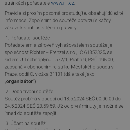
stránkách pořadatele
www.r-f.cz
.
Pravidla si prosím pozorně prostudujte, obsahují důležité
informace. Zapojením do soutěže potvrzuje každý
zákazník souhlas s těmito pravidly.
Pořadatel soutěže
Pořadatelem a zároveň vyhlašovatelem soutěže je
společnost Richter + Frenzel s.r.o., IČ 61852325, se
sídlem U Technoplynu 1572/1, Praha 9, PSČ 198 00,
zapsaná v obchodním rejstříku Městského soudu v
Praze, oddíl C, vložka 31131 (dále také jako
„
organizátor
“).
Doba trvání soutěže
Soutěž probíhá v období od 13.5.2024 SEČ 00:00:00 do
24.5.2024 SEČ 23:59:59. Již od první minuty je možné se
ihned do soutěže zapojit.
Účast na soutěži