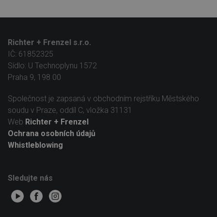
Richter + Frenzel s.r.o.
IČ: 61852325
Sídlo: U Technoplynu 1572
Praha 9, 198 00
Společnost je zapsaná v obchodním rejstříku Městského
soudu v Praze, oddíl C, vložka 31131
Web
Richter + Frenzel
Ochrana osobních údajů
Whistleblowing
Sledujte nás