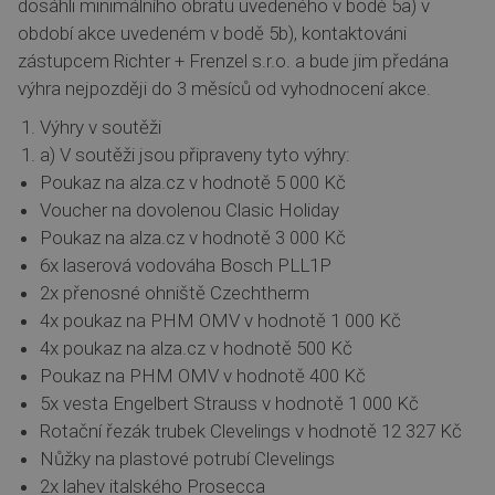
dosáhli minimálního obratu uvedeného v bodě 5a) v
období akce uvedeném v bodě 5b), kontaktováni
zástupcem Richter + Frenzel s.r.o. a bude jim předána
výhra nejpozději do 3 měsíců od vyhodnocení akce.
Výhry v soutěži
a) V soutěži jsou připraveny tyto výhry:
Poukaz na alza.cz v hodnotě 5 000 Kč
Voucher na dovolenou Clasic Holiday
Poukaz na alza.cz v hodnotě 3 000 Kč
6x laserová vodováha Bosch PLL1P
2x přenosné ohniště Czechtherm
4x poukaz na PHM OMV v hodnotě 1 000 Kč
4x poukaz na alza.cz v hodnotě 500 Kč
Poukaz na PHM OMV v hodnotě 400 Kč
5x vesta Engelbert Strauss v hodnotě 1 000 Kč
Rotační řezák trubek Clevelings v hodnotě 12 327 Kč
Nůžky na plastové potrubí Clevelings
2x lahev italského Prosecca