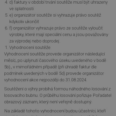
d) faktury v období trvání soutěže musí být uhrazeny
ve splatnosti
e) organizátor soutěže si vyhrazuje právo soutěž
kdykoliv ukončit
f) organizátor vyhrazuje právo ze soutěže vyloučit
výrobky, které mají speciální cenu a jsou považovány
za výprodej nebo doprodej.
Vyhodnocení soutěže
Vyhodnocení soutěže provede organizátor následující
měsíc, po uplynutí časového úseku uvedeného v bodě
5b)., v mimořádném případě (při úhradě faktur dle
podmínek uvedených v bodě 5d) provede organizátor
vyhodnocení akce nejpozději do 31.08.2024.
Soutěžení o výhry probíhá formou náhodného losování z
losovacího bubnu. O průběhu losování pořizuje Pořadatel
obrazový záznam, který není veřejně dostupný.
Na základě tohoto vyhodnocení budou účastníci, kteří