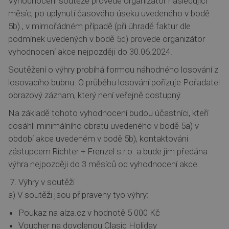
Vyhodnocení soutěže provede organizátor následující
měsíc, po uplynutí časového úseku uvedeného v bodě
5b)., v mimořádném případě (při úhradě faktur dle
podmínek uvedených v bodě 5d) provede organizátor
vyhodnocení akce nejpozději do 30.06.2024.
Soutěžení o výhry probíhá formou náhodného losování z
losovacího bubnu. O průběhu losování pořizuje Pořadatel
obrazový záznam, který není veřejně dostupný.
Na základě tohoto vyhodnocení budou účastníci, kteří
dosáhli minimálního obratu uvedeného v bodě 5a) v
období akce uvedeném v bodě 5b), kontaktováni
zástupcem Richter + Frenzel s.r.o. a bude jim předána
výhra nejpozději do 3 měsíců od vyhodnocení akce.
Výhry v soutěži
a) V soutěži jsou připraveny tyo výhry:
Poukaz na alza.cz v hodnotě 5 000 Kč
Voucher na dovolenou Clasic Holiday