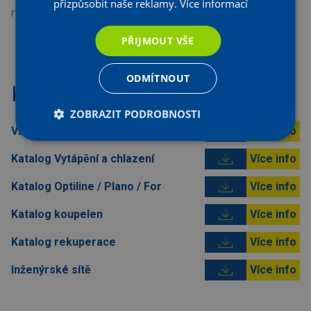
přizpůsobit naše reklamy.
Více informací
mail:
koupelny.otrokovice@r-f.cz
PŘIJMOUT VŠE
ODMÍTNOUT
Ke stažení
ZOBRAZIT PODROBNOSTI
Vše o solárních systémech
Více info
Katalog Vytápění a chlazení
Více info
Katalog Optiline / Plano / For
Více info
Katalog koupelen
Více info
Katalog rekuperace
Více info
Inženýrské sítě
Více info