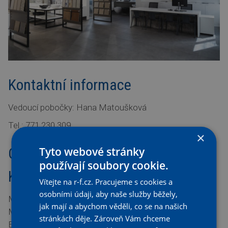
Kontaktní informace
Vedoucí pobočky: Hana Matoušková
Tel.: 771 230 309
×
Tyto webové stránky
Obchodní oddělení
používají soubory cookie.
Koupelnové centrum
Vítejte na r-f.cz. Pracujeme s cookies a
osobními údaji, aby naše služby běžely,
Mobil: 722 109 271
jak mají a abychom věděli, co se na našich
Mobil: 602 764 272
stránkách děje. Zároveň Vám chceme
E-mail:
otrokovice@r-f.cz
E-