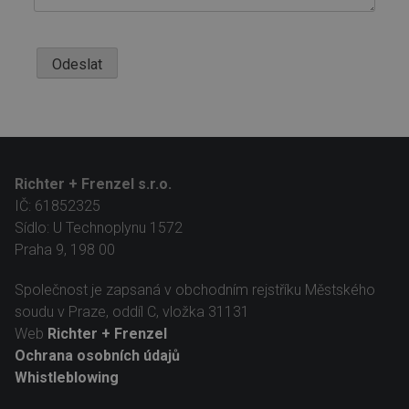
Odeslat
Richter + Frenzel s.r.o.
IČ: 61852325
Sídlo: U Technoplynu 1572
Praha 9, 198 00
Společnost je zapsaná v obchodním rejstříku Městského
soudu v Praze, oddíl C, vložka 31131
Web
Richter + Frenzel
Ochrana osobních údajů
Whistleblowing