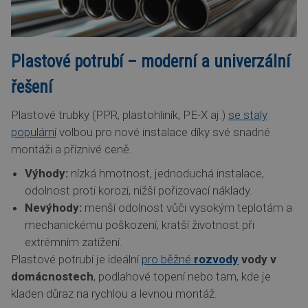
Plastové potrubí – moderní a univerzální
řešení
Plastové trubky (PPR, plastohliník, PE-X aj.)
se staly
populární
volbou pro nové instalace díky své snadné
montáži a příznivé ceně.
Výhody:
nízká hmotnost, jednoduchá instalace,
odolnost proti korozi, nižší pořizovací náklady.
Nevýhody:
menší odolnost vůči vysokým teplotám a
mechanickému poškození, kratší životnost při
extrémním zatížení.
Plastové potrubí je ideální
pro běžné
rozvody
vody v
domácnostech
, podlahové topení nebo tam, kde je
kladen důraz na rychlou a levnou montáž.