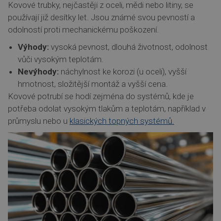
Kovové trubky, nejčastěji z oceli, mědi nebo litiny, se
používají již desítky let. Jsou známé svou pevností a
odolností proti mechanickému poškození.
Výhody:
vysoká pevnost, dlouhá životnost, odolnost
vůči vysokým teplotám.
Nevýhody:
náchylnost ke korozi (u oceli), vyšší
hmotnost, složitější montáž a vyšší cena.
Kovové potrubí se hodí zejména do systémů, kde je
potřeba odolat vysokým tlakům a teplotám, například v
průmyslu nebo u
klasických topných systémů.