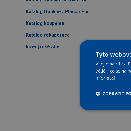
Katalog Optiline / Plano / For
Katalog koupelen
Katalog rekuperace
Inženýrské sítě
Tyto webové
Vítejte na r-f.cz
věděli, co se na
informací
ZOBRAZIT P