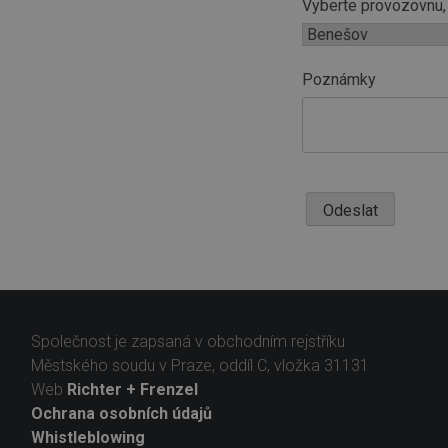
Vyberte provozovnu, 
Poznámky
Odeslat
Společnost je zapsaná v obchodním rejstříku
Městského soudu v Praze, oddíl C, vložka 31131
Web
Richter + Frenzel
Ochrana osobních údajů
Whistleblowing