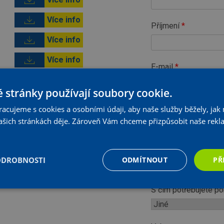
Více info
Příjmení
Více info
Více info
E-mail
Více info
 stránky používají soubory cookie.
Název firmy nebo ad
. Pracujeme s cookies a osobními údaji, aby naše služby běžely, ja
 našich stránkách děje. Zároveň Vám chceme přizpůsobit naše rek
Telefon
ODROBNOSTI
ODMÍTNOUT
PŘ
S čím potřebujete p