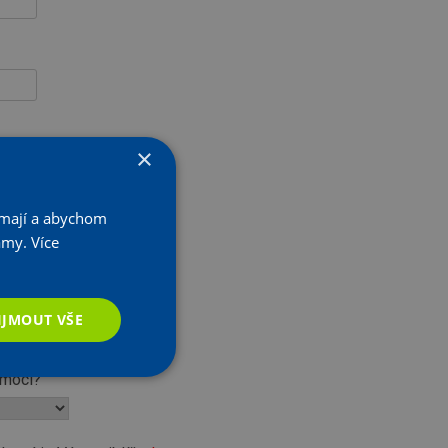
Stažení
Stažení
Stažení
×
Stažení
resa
k mají a abychom
lamy.
Více
IJMOUT VŠE
omoci?