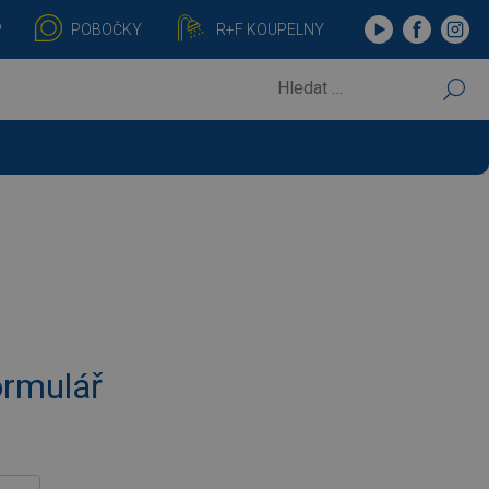
P
POBOČKY
R+F KOUPELNY
VYHLEDÁVÁNÍ
ormulář
Stažení
Stažení