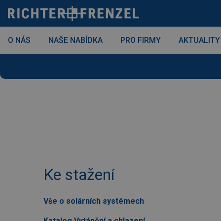
Skip
to
content
O NÁS
NAŠE NABÍDKA
PRO FIRMY
AKTUALITY
Ke stažení
Vše o solárních systémech
Katalog Vytápění a chlazení