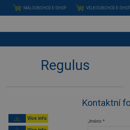
RICHTER+FRENZEL
MALOOBCHOD E-SHOP
VELKOOBCHOD E-SHO
Regulus
Kontaktní f
Více info
Jméno
Více info