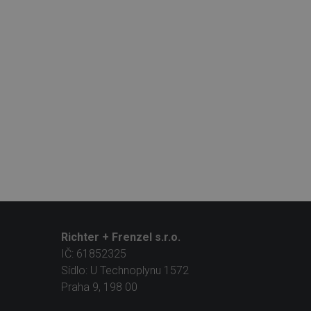
Richter + Frenzel s.r.o.
IČ: 61852325
Sídlo: U Technoplynu 1572
Praha 9, 198 00