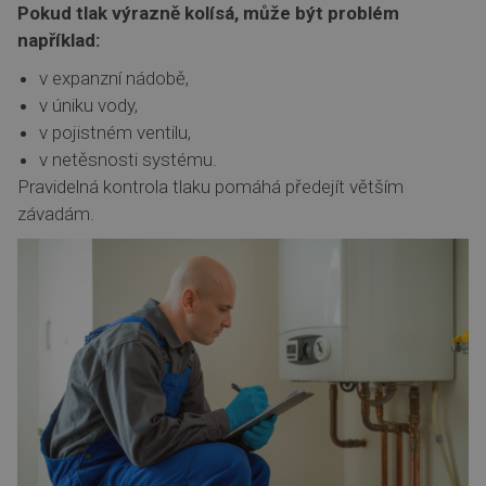
Pokud tlak výrazně kolísá, může být problém
například:
v expanzní nádobě,
v úniku vody,
v pojistném ventilu,
v netěsnosti systému.
Pravidelná kontrola tlaku pomáhá předejít větším
závadám.