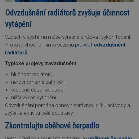
Odvzdušnění radiátorů zvyšuje účinnost
vytápění
Vzduch v systému může výrazně snižovat výkon topení.
Proto je vhodné mimo sezónu
provést
odvzdušnění
radiátorů
.
Typické projevy zavzdušnění:
hlučnost radiátorů,
nerovnoměrné zahřívání,
studené části radiátoru,
nižší výkon vytápění.
Odvzdušnění pomáhá obnovit správnou cirkulaci vody a
zvýšit efektivitu celé soustavy.
Zkontrolujte oběhové čerpadlo
Velmi důležitou součástí systému je
oběhové čerpadlo
,