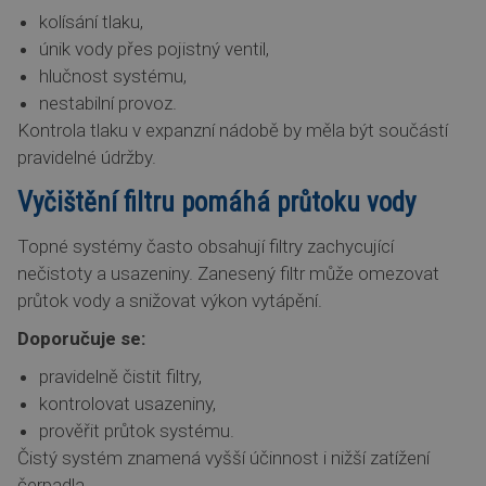
kolísání tlaku,
únik vody přes pojistný ventil,
hlučnost systému,
nestabilní provoz.
Kontrola tlaku v expanzní nádobě by měla být součástí
pravidelné údržby.
Vyčištění filtru pomáhá průtoku vody
Topné systémy často obsahují filtry zachycující
nečistoty a usazeniny. Zanesený filtr může omezovat
průtok vody a snižovat výkon vytápění.
Doporučuje se:
pravidelně čistit filtry,
kontrolovat usazeniny,
prověřit průtok systému.
Čistý systém znamená vyšší účinnost i nižší zatížení
čerpadla.