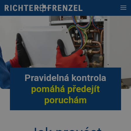
Skip
to
content
Pravidelná kontrola
pomáhá předejít
poruchám