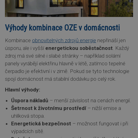
Výhody kombinace OZE v domácnosti
Kombinace
obnovitelných zdrojů energie
nepřináší jen
úsporu, ale i vyšší
energetickou soběstačnost
. Každý
zdroj má své silné i slabé stránky – například solární
panely vyrábějí elektřinu hlavně v létě, zatímco tepelné
čerpadlo je efektivní i v zimě. Pokud se tyto technologie
spojí domácnost má stabilní dodávku po celý rok.
Hlavní výhody:
Úspora nákladů
– menší závislost na cenách energií.
Šetrnost k životnímu prostředí
– nižší emise a
uhlíková stopa.
Energetická bezpečnost
– možnost fungovat i při
výpadcích sítě.