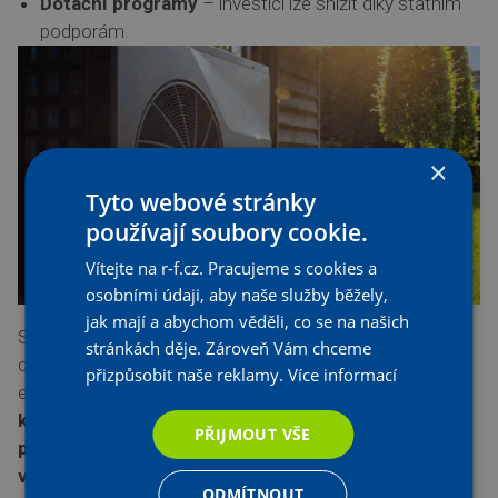
Dotační programy
– investici lze snížit díky státním
podporám.
×
Tyto webové stránky
používají soubory cookie.
Vítejte na r-f.cz. Pracujeme s cookies a
osobními údaji, aby naše služby běžely,
jak mají a abychom věděli, co se na našich
Správně navržený
systém obnovitelných zdrojů energie
stránkách děje. Zároveň Vám chceme
dokáže zajistit nejen pohodlí, ale i dlouhodobou
přizpůsobit naše reklamy.
Více informací
ekonomickou
výhodnost
.
Pokud uvažujete o
kombinaci více zdrojů, je vhodné konzultovat
PŘIJMOUT VŠE
projekt s odborníky, kteří navrhnou řešení na míru
vaší domácnosti.
ODMÍTNOUT