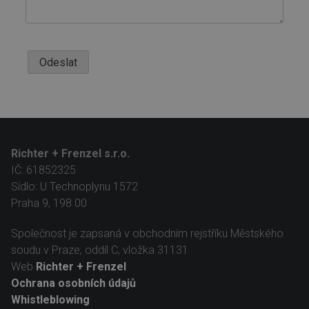
Odeslat
Richter + Frenzel s.r.o.
IČ: 61852325
Sídlo: U Technoplynu 1572
Praha 9, 198 00
Společnost je zapsaná v obchodním rejstříku Městského
soudu v Praze, oddíl C, vložka 31131
Web
Richter + Frenzel
Ochrana osobních údajů
Whistleblowing