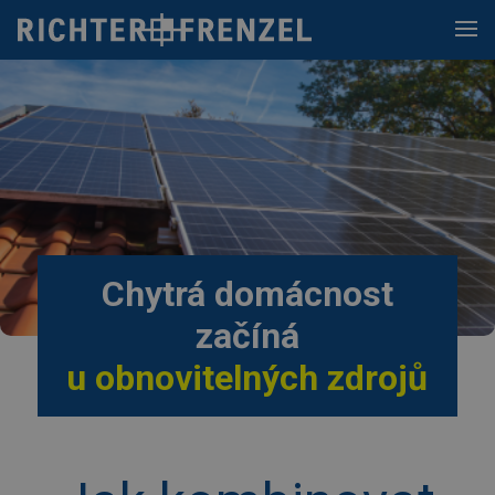
Skip
to
content
Chytrá domácnost
začíná
u obnovitelných zdrojů